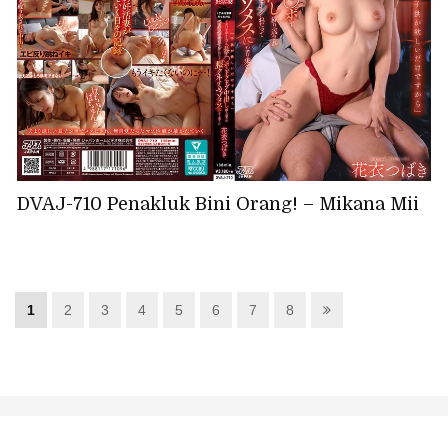
DVAJ-710 Penakluk Bini Orang! – Mikana Mii
1
2
3
4
5
6
7
8