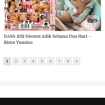
DASS-232 Dientot Adik Selama Dua Hari –
Rimu Yumino
1
2
3
4
5
6
7
8