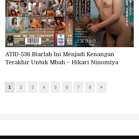
ATID-536 Biarlah Ini Menjadi Kenangan
Terakhir Untuk Mbah – Hikari Ninomiya
1
2
3
4
5
6
7
8